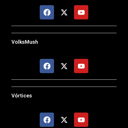
VolksMush
Vórtices